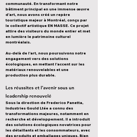
communauté. En transformant notre 
bâtiment principal en une immense œuvre 
d’art
, nous avons créé 
un repère 
touristique majeur à Montréal
, conçu par 
le collectif artistique EN MASSE
. Ce projet 
attire 
des visiteurs du monde entier
 et met 
en lumière le patrimoine culturel 
montréalais.
Au-delà de l’art, nous poursuivons notre 
engagement vers 
des solutions 
écologiques
, en mettant l’accent sur 
les 
matériaux renouvelables et une 
production plus durable
.
Les réussites et l’avenir sous un 
leadership renouvelé
Sous la direction de 
Frederico Panetta
, 
Industries Gould Ltée a connu des 
transformations majeures
, notamment en 
recherche et développement
. Il a introduit 
des solutions écologiques novatrices
 pour 
les détaillants et les consommateurs, avec 
des produits et emballages uniques. Bien 