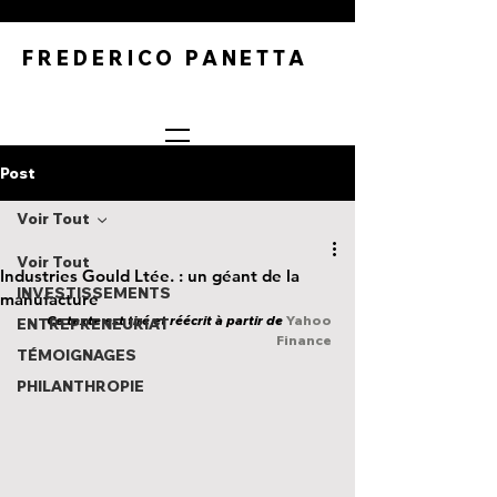
FREDERICO PANETTA
Post
Voir Tout
Voir Tout
Industries Gould Ltée. : un géant de la
INVESTISSEMENTS
manufacture
Ce texte est tiré et réécrit à partir de 
Yahoo 
ENTREPRENEURIAT
Finance
TÉMOIGNAGES
PHILANTHROPIE