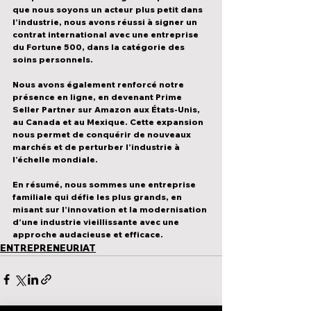
que nous soyons un 
acteur plus petit dans 
l’industrie
, nous avons réussi à 
signer un 
contrat international avec une entreprise 
du Fortune 500
, dans la catégorie des 
soins personnels.
Nous avons également renforcé notre 
présence en ligne
, en devenant 
Prime 
Seller Partner sur Amazon aux États-Unis, 
au Canada et au Mexique
. Cette expansion 
nous permet de 
conquérir de nouveaux 
marchés et de perturber l’industrie à 
l’échelle mondiale
.
En résumé, 
nous sommes une entreprise 
familiale qui défie les plus grands
, en 
misant sur 
l’innovation et la modernisation 
d’une industrie vieillissante avec une 
approche audacieuse et efficace
.
ENTREPRENEURIAT