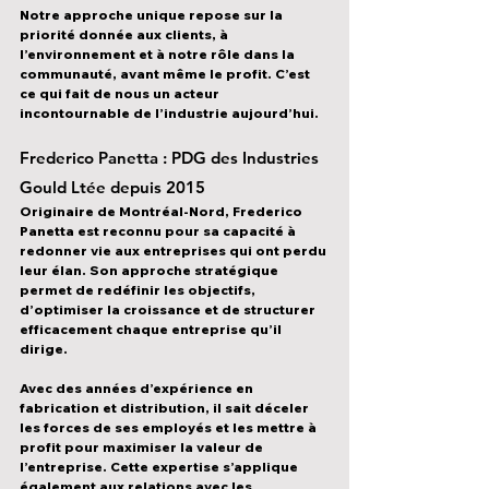
Notre approche unique repose sur 
la 
priorité donnée aux clients, à 
l’environnement et à notre rôle dans la 
communauté
, avant même le profit. C’est 
ce qui fait de nous un acteur 
incontournable de l’industrie aujourd’hui.
Frederico Panetta : PDG des Industries 
Gould Ltée depuis 2015
Originaire de 
Montréal-Nord
, 
Frederico 
Panetta
 est reconnu pour sa capacité à 
redonner vie aux entreprises
 qui ont perdu 
leur élan. Son approche stratégique 
permet de 
redéfinir les objectifs
, 
d’
optimiser la croissance
 et de structurer 
efficacement chaque entreprise qu’il 
dirige.
Avec 
des années d’expérience en 
fabrication et distribution
, il sait 
déceler 
les forces de ses employés
 et les mettre à 
profit pour maximiser la valeur de 
l’entreprise. Cette expertise s’applique 
également aux 
relations avec les 