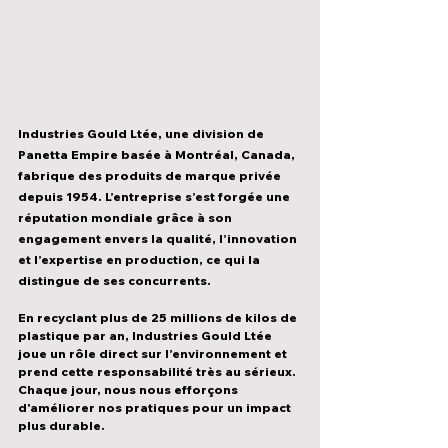
Industries Gould Ltée
, une division de 
Panetta Empire
 basée à 
Montréal, Canada
, 
fabrique des produits de marque privée 
depuis 1954
. L’entreprise s’est forgée une 
réputation mondiale grâce à son 
engagement envers la qualité, l’innovation 
et l’expertise en production
, ce qui la 
distingue de ses concurrents.
En recyclant 
plus de 25 millions de kilos de 
plastique par an
, 
Industries Gould Ltée
joue un 
rôle direct sur l’environnement
 et 
prend cette responsabilité 
très au sérieux
. 
Chaque jour, nous nous efforçons 
d'améliorer nos pratiques pour un 
impact 
plus durable
.