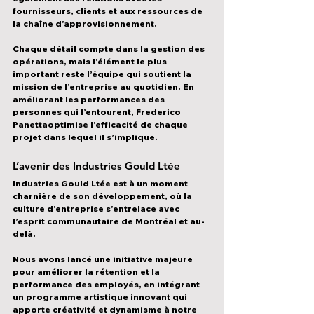
fournisseurs, clients et aux ressources de 
la chaîne d’approvisionnement
.
Chaque détail compte dans la gestion des 
opérations
, mais l’élément le plus 
important reste 
l’équipe
 qui soutient la 
mission de l’entreprise au quotidien. En 
améliorant les performances des 
personnes qui l’entourent, 
Frederico 
Panetta
optimise l’efficacité de 
chaque 
projet
 dans lequel il s’implique.
L’avenir des Industries Gould Ltée
Industries Gould Ltée
 est à un moment 
charnière de son développement
, où la 
culture d’entreprise s’entrelace avec 
l’esprit communautaire de Montréal et au-
delà
.
Nous avons lancé une 
initiative majeure 
pour améliorer la rétention et la 
performance des employés
, en intégrant 
un 
programme artistique innovant
 qui 
apporte créativité et dynamisme à notre 