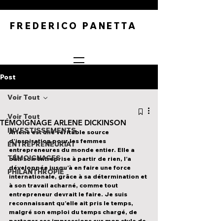
FREDERICO PANETTA
Post
Voir Tout
Voir Tout
TÉMOIGNAGE ARLENE DICKINSON
INVESTISSEMENTS
Arlene est une véritable source 
d’inspiration pour les femmes 
ENTREPRENEURIAT
entrepreneures du monde entier. Elle a 
TÉMOIGNAGES
bâti son entreprise à partir de rien, l’a 
développée jusqu’à en faire une force 
PHILANTHROPIE
internationale, grâce à sa détermination et 
à son travail acharné, comme tout 
entrepreneur devrait le faire. Je suis 
reconnaissant qu’elle ait pris le temps, 
malgré son emploi du temps chargé, de 
partager ses impressions sur mon style de 