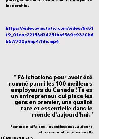
leadership.
https://video.wixstatic.com/video/6c51
f9_01eac22f53d3425fbaf569e9320b6
567/720p/mp4/file.mp4
" Félicitations pour avoir été 
nommé parmi les 100 meilleurs 
employeurs du Canada ! Tu es 
un entrepreneur qui place les 
gens en premier, une qualité 
rare et essentielle dans le 
monde d’aujourd’hui. "
Femme d'affaires, investisseuse, auteure 
et personnalité télévisuelle
TÉMOIGNAGES