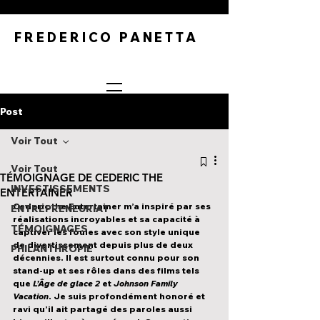
FREDERICO PANETTA
Post
Voir Tout
Voir Tout
TÉMOIGNAGE DE CEDERIC THE
INVESTISSEMENTS
ENTERTAINER
Cederic the Entertainer 
m’a inspiré par ses 
ENTREPRENEURIAT
réalisations incroyables et sa capacité à 
TÉMOIGNAGES
captiver les foules avec son style unique 
de divertissement depuis plus de deux 
PHILANTHROPIE
décennies. Il est surtout connu pour son 
stand-up et ses rôles dans des films tels 
que 
L’Âge de glace 2 
et 
Johnson Family 
Vacation
. Je suis profondément honoré et 
ravi qu’il ait partagé des paroles aussi 