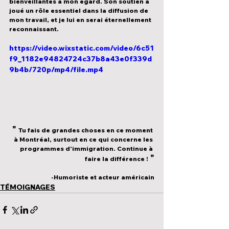
bienveillantes à mon égard. Son soutien a 
joué un rôle essentiel dans la diffusion de 
mon travail, et je lui en serai éternellement 
reconnaissant.
https://video.wixstatic.com/video/6c51
f9_1182e94824724c37b8a43e0f339d
9b4b/720p/mp4/file.mp4
" 
Tu fais de grandes choses en ce moment 
à Montréal, surtout en ce qui concerne les 
programmes d'immigration. Continue à 
 "
faire la différence !
-Humoriste et acteur américain
TÉMOIGNAGES