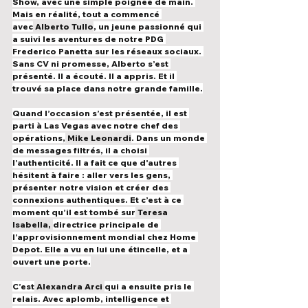
Show, avec une simple poignée de main. 
Mais en réalité, tout a commencé 
avec
Alberto Tullo
, un jeune passionné qui 
a suivi les aventures de notre PDG 
Frederico Panetta sur les réseaux sociaux. 
Sans CV ni promesse, Alberto s’est 
présenté. Il a écouté. Il a appris. Et il 
trouvé sa place dans notre grande famille.
Quand l’occasion s’est présentée, il est 
parti à Las Vegas avec notre chef des 
opérations,
Mike Leonardi
. Dans un monde 
de messages filtrés, il a choisi 
l’authenticité. Il a fait ce que d'autres 
hésitent à faire : aller vers les gens, 
présenter notre vision et créer des 
connexions authentiques. Et c’est à ce 
moment qu’il est tombé sur
Teresa 
Isabella,
directrice principale de 
l’approvisionnement mondial chez Home 
Depot. Elle a vu en lui une étincelle, et a 
ouvert une porte.
C’est
Alexandra Arci
qui a ensuite pris le 
relais. Avec aplomb, intelligence et 