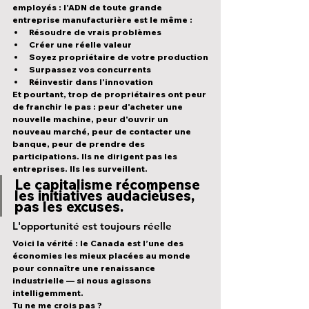
employés : l'ADN de 
toute grande 
entreprise manufacturière
 est le même :
Résoudre de vrais problèmes
Créer une réelle valeur
Soyez propriétaire de votre production
Surpassez vos concurrents
Réinvestir dans l'innovation
Et pourtant, trop de propriétaires ont peur 
de franchir le pas : peur d'acheter une 
nouvelle machine, peur d'ouvrir un 
nouveau marché, peur de contacter une 
banque, peur de prendre des 
participations. 
Ils ne dirigent pas les 
entreprises. Ils les surveillent.
Le capitalisme récompense 
les initiatives audacieuses, 
pas les excuses.
L'opportunité est toujours réelle
Voici la vérité : le Canada est l’une des 
économies les mieux placées
 au monde 
pour connaître une renaissance 
industrielle — 
si
 nous agissons 
intelligemment.
Tu ne me crois pas ?