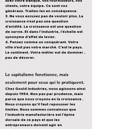
Avec votre banque, vos fournisseurs, vos 
clients, votre équipe. Ce sont vos 
généraux. Traitez-les en conséquence.
3. Ne vous excusez pas de vouloir plus.
 La 
croissance n'est pas une question 
d'avidité. La croissance est une question 
de survie. Et dans l'industrie, l'échelle est 
synonyme d'effet de levier.
4. Pensez comme un conquérant.
 Votre 
ville n'est pas votre marché. C'est le pays. 
Le continent. Votre métier est de 
dominer
 , 
pas de décorer.
Le capitalisme fonctionne, mais 
seulement pour ceux qui 
le pratiquent.
Chez Gould Industries, nous agissons ainsi 
depuis 1954. Non pas par prudence, mais 
parce que nous 
croyons en la croissance
 . 
Nous croyons qu'il faut repousser les 
limites. Nous sommes convaincus que 
l'industrie manufacturière est l'épine 
dorsale de ce pays et que les 
entrepreneurs doivent agir en 