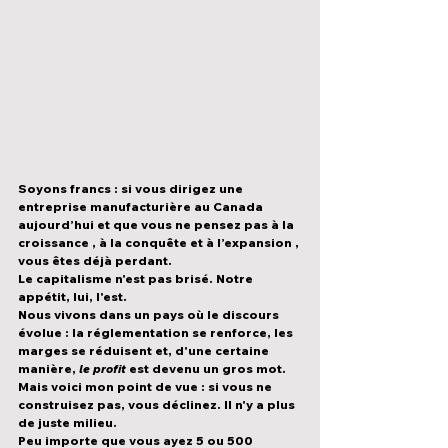
Soyons francs : si vous dirigez une 
entreprise manufacturière au Canada 
aujourd’hui et que vous ne pensez pas à 
la 
croissance
 , 
à la conquête
 et 
à l’expansion
 , 
vous êtes déjà perdant.
Le capitalisme n'est pas brisé. 
Notre 
appétit, lui, l'est.
Nous vivons dans un pays où le discours 
évolue : la réglementation se renforce, les 
marges se réduisent et, d'une certaine 
manière, 
le profit
 est devenu un gros mot. 
Mais voici mon point de vue : 
si vous ne 
construisez pas, vous déclinez.
 Il n'y a plus 
de juste milieu.
Peu importe que vous ayez 5 ou 500 