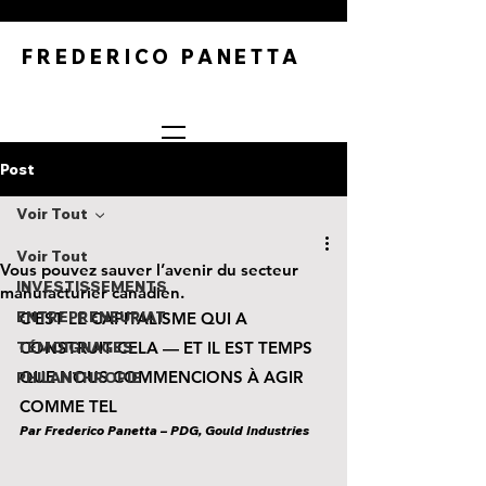
FREDERICO PANETTA
Post
Voir Tout
Voir Tout
Vous pouvez sauver l’avenir du secteur
INVESTISSEMENTS
manufacturier canadien.
ENTREPRENEURIAT
C'EST LE CAPITALISME QUI A 
TÉMOIGNAGES
CONSTRUIT CELA — ET IL EST TEMPS 
QUE NOUS COMMENCIONS À AGIR 
PHILANTHROPIE
COMME TEL
Par Frederico Panetta – PDG, Gould Industries