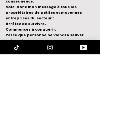
conséquence.
Voici donc mon message à tous les 
propriétaires de petites et moyennes 
entreprises du secteur :
Arrêtez de survivre.
Commencez à conquérir.
Parce que personne ne viendra sauver 
votre usine.
Mais si vous faites les choses 
correctement, 
vous pouvez sauver l’avenir 
du secteur manufacturier canadien.
Voir tout
Posts récents