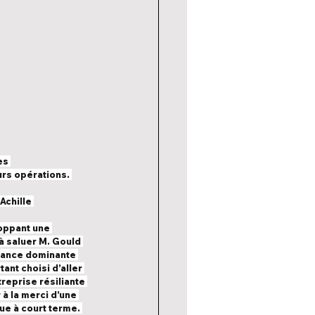
es 
rs opérations. 
chille 
oppant une 
 saluer M. Gould 
ndance dominante 
ant choisi d’aller 
reprise résiliante 
à la merci d’une 
ue à court terme. 