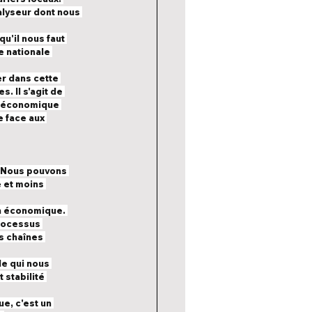
alyseur dont nous 
u'il nous faut 
e nationale 
r dans cette 
. Il s'agit de 
é économique 
e face aux 
. Nous pouvons 
 et moins 
n économique. 
rocessus 
s chaînes 
de qui nous 
stabilité 
e, c'est un 