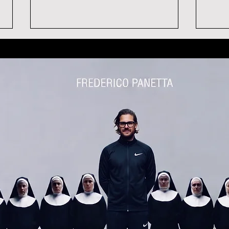
ARLENE DICKINSON
CED
TESTIMONIAL
TES