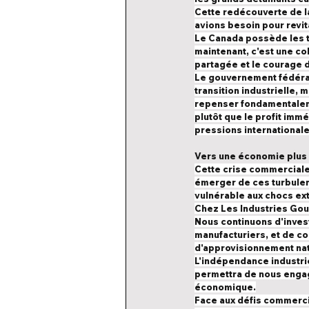
Cette redécouverte de la
avions besoin pour revit
Le Canada possède les ta
maintenant, c'est une co
partagée et le courage d
Le gouvernement fédéral
transition industrielle, 
repenser fondamentaleme
plutôt que le profit immé
pressions internationale
Vers une économie plus 
Cette crise commerciale 
émerger de ces turbulen
vulnérable aux chocs ext
Chez Les Industries Gou
Nous continuons d'invest
manufacturiers, et de c
d'approvisionnement nat
L'indépendance industriel
permettra de nous engag
économique.
Face aux défis commercia