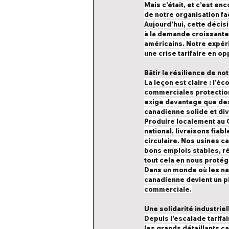
Mais c'était, et c’est en
de notre organisation fa
Aujourd'hui, cette déci
à la demande croissante 
américains. Notre expéri
une crise tarifaire en op
Bâtir la résilience de n
La leçon est claire : l'
commerciales protectionn
exige davantage que des
canadienne solide et div
Produire localement au 
national, livraisons fiab
circulaire. Nos usines c
bons emplois stables, ré
tout cela en nous protég
Dans un monde où les nat
canadienne devient un p
commerciale.
Une solidarité industri
Depuis l'escalade tarifa
les grands détaillants c