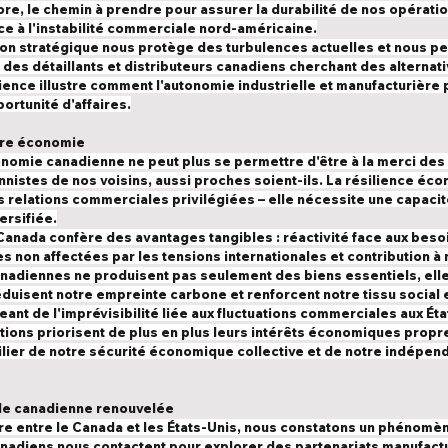
core, le chemin à prendre pour assurer la durabilité de nos opération
ce à l'instabilité commerciale nord-américaine.
sion stratégique nous protège des turbulences actuelles et nous p
des détaillants et distributeurs canadiens cherchant des alternati
ence illustre comment l'autonomie industrielle et manufacturière 
portunité d'affaires.
otre économie
économie canadienne ne peut plus se permettre d'être à la merci des 
istes de nos voisins, aussi proches soient-ils. La résilience éco
 relations commerciales privilégiées – elle nécessite une capacit
ersifiée.
Canada confère des avantages tangibles : réactivité face aux beso
les non affectées par les tensions internationales et contribution 
anadiennes ne produisent pas seulement des biens essentiels, elle
duisent notre empreinte carbone et renforcent notre tissu social
eant de l'imprévisibilité liée aux fluctuations commerciales aux Éta
ions priorisent de plus en plus leurs intérêts économiques propr
ilier de notre sécurité économique collective et de notre indépen
elle canadienne renouvelée
ire entre le Canada et les États-Unis, nous constatons un phénomè
anadiens nous contactent pour explorer des partenariats manufactu