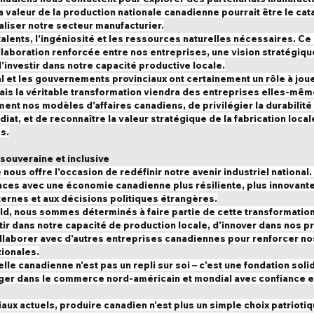
 valeur de la production nationale canadienne pourrait être le cat
aliser notre secteur manufacturier.
lents, l'ingéniosité et les ressources naturelles nécessaires. Ce q
llaboration renforcée entre nos entreprises, une vision stratégiqu
'investir dans notre capacité productive locale.
 et les gouvernements provinciaux ont certainement un rôle à joue
mais la véritable transformation viendra des entreprises elles-mêmes
nt nos modèles d'affaires canadiens, de privilégier la durabilit
diat, et de reconnaître la valeur stratégique de la fabrication local
s.
souveraine et inclusive
nous offre l'occasion de redéfinir notre avenir industriel national
ces avec une économie canadienne plus résiliente, plus innovante
ernes et aux décisions politiques étrangères.
ld, nous sommes déterminés à faire partie de cette transformatio
ir dans notre capacité de production locale, d'innover dans nos p
ollaborer avec d'autres entreprises canadiennes pour renforcer no
ionales.
le canadienne n'est pas un repli sur soi – c'est une fondation soli
er dans le commerce nord-américain et mondial avec confiance et 
ux actuels, produire canadien n'est plus un simple choix patriotiqu