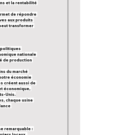
s et la rentabilité 
ermet de répondre 
ves aux produits 
peut transformer 
politiques 
nomique nationale 
é de production 
ins du marché 
à notre économie 
s créent aussi de 
 et économique, 
ts-Unis.
es, chaque usine 
dance 
ne remarquable : 
riers locaux. 