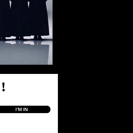
!
I'M IN