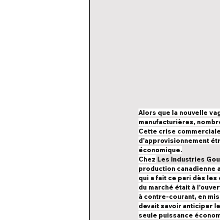
Alors que la nouvelle va
manufacturières, nombreu
Cette crise commerciale
d'approvisionnement étra
économique.
Chez
 Les Industries Gou
production canadienne a
qui a fait ce pari dès le
du marché était à l’ouver
à contre-courant, en mis
devait savoir anticiper 
seule puissance économiq