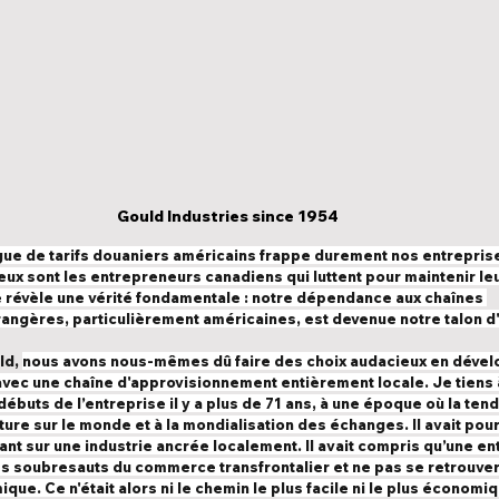
Gould Industries since 1954
gue de tarifs douaniers américains frappe durement nos entrepris
x sont les entrepreneurs canadiens qui luttent pour maintenir leu
 révèle une vérité fondamentale : notre dépendance aux chaînes 
ngères, particulièrement américaines, est devenue notre talon d'A
ld,
nous avons nous-mêmes dû faire des choix audacieux en dével
vec une chaîne d'approvisionnement entièrement locale. Je tiens à
s débuts de l’entreprise il y a plus de 71 ans, à une époque où la te
ture sur le monde et à la mondialisation des échanges. Il avait pourt
ant sur une industrie ancrée localement. Il avait compris qu’une ent
les soubresauts du commerce transfrontalier et ne pas se retrouver 
ue. Ce n'était alors ni le chemin le plus facile ni le plus économiq